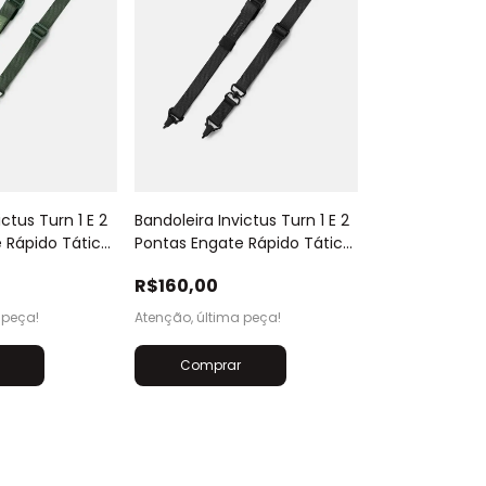
ictus Turn 1 E 2
Bandoleira Invictus Turn 1 E 2
 Rápido Tática
Pontas Engate Rápido Tática
Preto
R$160,00
 peça!
Atenção, última peça!