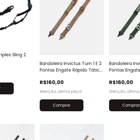
mples Sling 2
Bandoleira Invictus Turn 1 E 2
Bandoleira Inv
Pontas Engate Rápido Tática
Pontas Engate
Coyote
Verde
R$160,00
R$160,00
r
Atenção, última peça!
Atenção, última