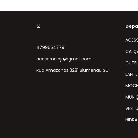
Depa
ACES
47996547791
CALÇ
acasernaloja@gmail.com
CUTEL
Rua Amazonas 3281 Blumenau SC
LANT
MOCH
MUNI
VEST
HIDR