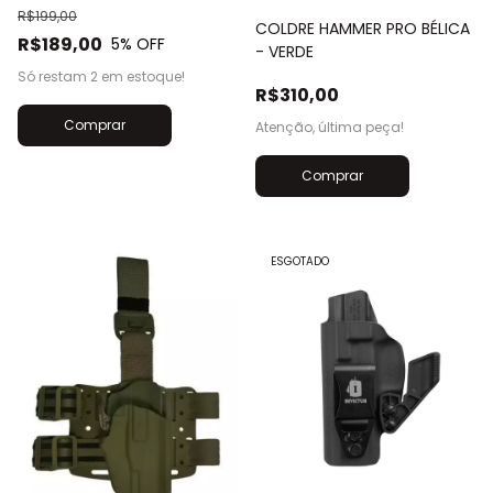
R$199,00
COLDRE HAMMER PRO BÉLICA
R$189,00
5
% OFF
- VERDE
Só restam
2
em estoque!
R$310,00
Atenção, última peça!
Comprar
ESGOTADO