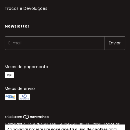
Trocas e Devoluções
Newsletter
Meios de pagamento
Meios de envio
Copyright A CASERNA MILITAR - 40449511000100 - 2026. Todos os
direitos reservados.
Ao navegar por este site
você aceita o uso de cookies
para