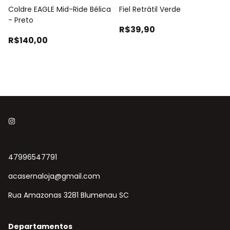
Coldre EAGLE Mid-Ride Bélica
Fiel Retrátil Verde
- Preto
R$39,90
R$140,00
47996547791
acasernaloja@gmail.com
Rua Amazonas 3281 Blumenau SC
Departamentos