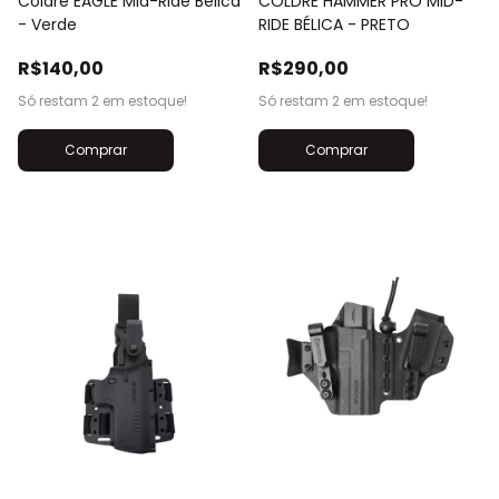
Coldre EAGLE Mid-Ride Bélica
COLDRE HAMMER PRO MID-
- Verde
RIDE BÉLICA - PRETO
R$140,00
R$290,00
Só restam
2
em estoque!
Só restam
2
em estoque!
Comprar
Comprar