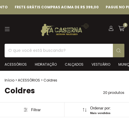
FRETE GRÁTIS COMPRAS ACIMA DE R$ 399,00
PAGUE NO PIX E G
0
ACESSÓRIOS
HIDRATAÇÃO
CALÇADOS
VESTUÁRIO
MUNI
Início
>
ACESSÓRIOS
>
Coldres
Coldres
20 produtos
Ordenar por:
Filtrar
Mais vendidos