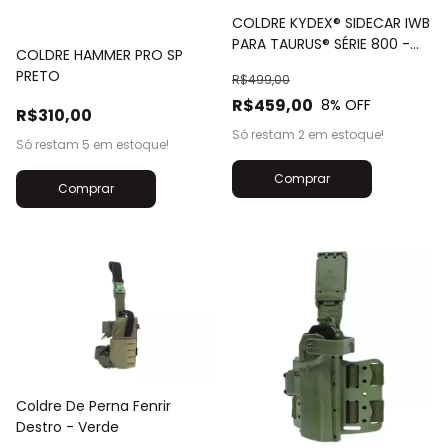
COLDRE KYDEX® SIDECAR IWB
PARA TAURUS® SÉRIE 800 -
COLDRE HAMMER PRO SP
DESTRO
PRETO
R$499,00
R$459,00
8
% OFF
R$310,00
Só restam
2
em estoque!
Só restam
5
em estoque!
Comprar
Coldre De Perna Fenrir
Destro - Verde