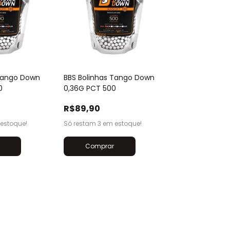
 Tango Down
BBS Bolinhas Tango Down
0
0,36G PCT 500
R$89,90
estoque!
Só restam
3
em estoque!