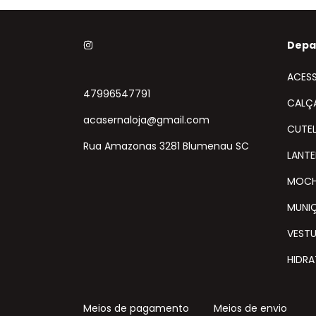
Depa
ACES
47996547791
CALÇ
acasernaloja@gmail.com
CUTEL
Rua Amazonas 3281 Blumenau SC
LANT
MOCH
MUNI
VEST
HIDR
Meios de pagamento
Meios de envio