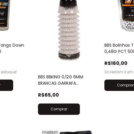
 Tango Down
BBS Bolinhas
0
0,48G PCT 50
R$160,00
estoque!
Só restam
3
em 
BBS BBKING 0,12G 6MM
BRANCAS GARRAFA
SANFONADA (2300 BBS)
R$65,00
ESGOTADO