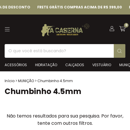
% DE DESCONTO
FRETE GRÁTIS COMPRAS ACIMA DE R$ 399,00
P
0
ACESSÓRIOS
HIDRATAÇÃO
CALÇADOS
VESTUÁRIO
MUNI
Início
>
MUNIÇÃO
>
Chumbinho 4.5mm
Chumbinho 4.5mm
Não temos resultados para sua pesquisa. Por favor,
tente com outros filtros.