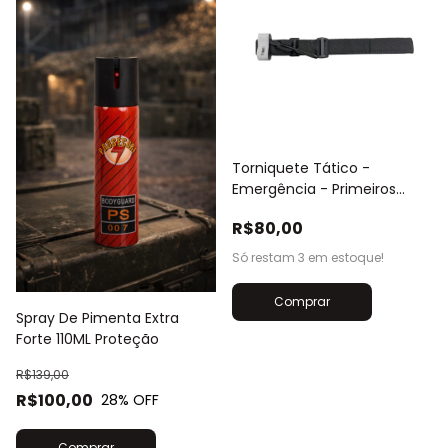
Torniquete Tático -
Emergência - Primeiros
Socorros
R$80,00
Só restam
3
em estoque!
Spray De Pimenta Extra
Forte 110ML Proteção
R$139,00
R$100,00
28
% OFF