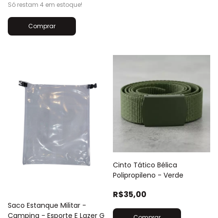
Só restam
4
em estoque!
Cinto Tático Bélica
Polipropileno - Verde
R$35,00
Saco Estanque Militar -
Camping - Esporte E Lazer G