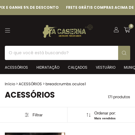
HE 5% DE DESCONTO
FRETE GRÁTIS COMPRAS ACIMA DE R$ 399,00
0
ACESSÓRIOS
HIDRATAÇÃO
CALÇADOS
VESTUÁRIO
MUNI
Início
>
ACESSÓRIOS
>
breadcrumbs.oculos1
ACESSÓRIOS
171 produtos
Ordenar por:
Filtrar
Mais vendidos