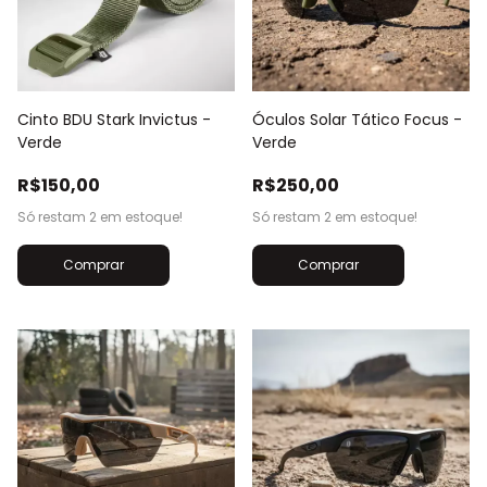
Cinto BDU Stark Invictus -
Óculos Solar Tático Focus -
Verde
Verde
R$150,00
R$250,00
Só restam
2
em estoque!
Só restam
2
em estoque!
Comprar