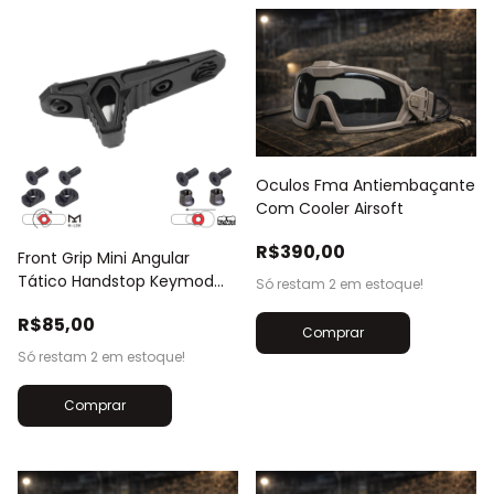
Oculos Fma Antiembaçante
Com Cooler Airsoft
R$390,00
Front Grip Mini Angular
Tático Handstop Keymod
Só restam
2
em estoque!
M-Lok
R$85,00
Só restam
2
em estoque!