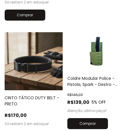
Só restam
2
em estoque!
Coldre Modular Police -
Pistola, Spark - Destro -
Verde
R$146,00
CINTO TÁTICO DUTY BELT -
R$139,00
5
% OFF
PRETO
Atenção, última peça!
R$170,00
Só restam
2
em estoque!