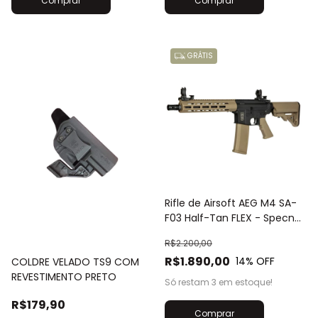
GRÁTIS
Rifle de Airsoft AEG M4 SA-
F03 Half-Tan FLEX - Specna
Arms
R$2.200,00
R$1.890,00
14
% OFF
COLDRE VELADO TS9 COM
REVESTIMENTO PRETO
Só restam
3
em estoque!
R$179,90