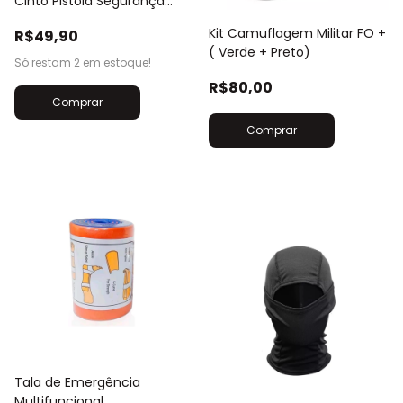
Cinto Pistola Segurança
Cordão
Kit Camuflagem Militar FO +
R$49,90
( Verde + Preto)
Só restam
2
em estoque!
R$80,00
Tala de Emergência
Multifuncional