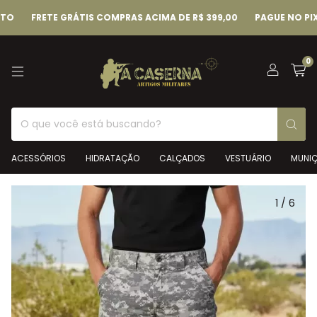
FRETE GRÁTIS COMPRAS ACIMA DE R$ 399,00
PAGUE NO PIX E G
0
ACESSÓRIOS
HIDRATAÇÃO
CALÇADOS
VESTUÁRIO
MUNI
1
/
6