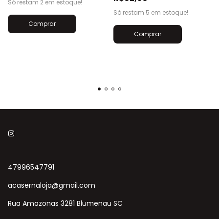
Só restam
2
em estoque!
Só restam
5
em estoque!
47996547791
acasernaloja@gmail.com
Rua Amazonas 3281 Blumenau SC