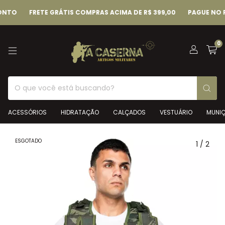
NTO
FRETE GRÁTIS COMPRAS ACIMA DE R$ 399,00
PAGUE NO PI
0
ACESSÓRIOS
HIDRATAÇÃO
CALÇADOS
VESTUÁRIO
MUNI
ESGOTADO
1
/
2