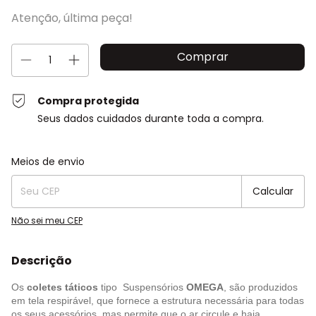
Atenção, última peça!
Compra protegida
Seus dados cuidados durante toda a compra.
Entregas para o CEP:
Alterar CEP
Meios de envio
Calcular
Não sei meu CEP
Descrição
Os
coletes táticos
tipo Suspensórios
OMEGA
, são produzidos
em tela respirável, que fornece a estrutura necessária para todas
os seus acessórios, mas permite que o ar circule e haja