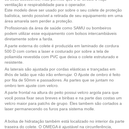
ventilação e respirabilidade para o operador.
Este modelo deve ser usado por sobre o seu colete de proteção
balística, sendo possível a retirada de seu equipamento em uma
área amarela sem perder a proteção.
Profissionais da área de saúde como SAMU ou bombeiros
podem utilizar esse equipamento com bolsos intercambiáveis
diretamente sobre a farda.
A parte externa do colete é produzida em laminado de cordura
500 D com cortes a laser e costurado por sobre a tela de
poliamida revestida com PVC que deixa o colete estruturado e
resistente.
As laterais são ajustada por cordas elásticas e trançadas em
ilhós de latão que não irão enferrujar. O Ajuste de ombro é feito
por fita de 50mm e passadores. As partes que se juntam no
ombro tem ajuste com velcro.
A parte frontal na altura do peito possui velcro argola para que
você possa fixar seus breves e biribas e na parte das costas um
velcro maior para patchs de grupo. Eles tambem são cortados a
laser permanecendo os furos para sistema molle.
A bolsa de hidratação também está localizado no interior da parte
traseira do colete. O OMEGA é ajustável na circunferência,