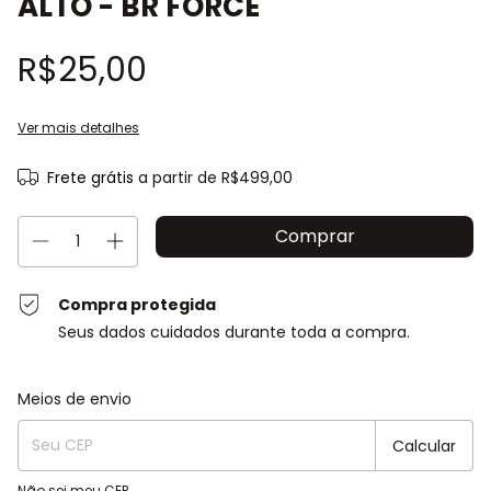
ALTO - BR FORCE
R$25,00
Ver mais detalhes
Frete grátis
a partir de
R$499,00
Compra protegida
Seus dados cuidados durante toda a compra.
Entregas para o CEP:
Alterar CEP
Meios de envio
Calcular
Não sei meu CEP