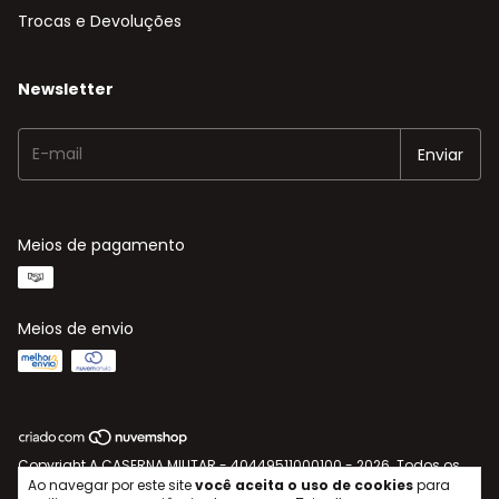
Trocas e Devoluções
Newsletter
Meios de pagamento
Meios de envio
Copyright A CASERNA MILITAR - 40449511000100 - 2026. Todos os
Ao navegar por este site
você aceita o uso de cookies
para
direitos reservados.